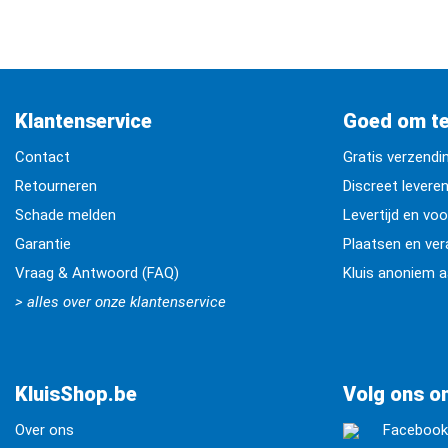
Klantenservice
Goed om t
Contact
Gratis verzendi
Retourneren
Discreet levere
Schade melden
Levertijd en vo
Garantie
Plaatsen en ve
Vraag & Antwoord (FAQ)
Kluis anoniem 
> alles over onze klantenservice
KluisShop.be
Volg ons on
Over ons
Faceboo