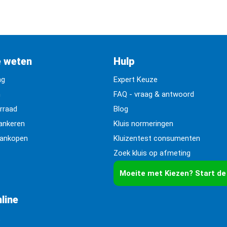
e weten
Hulp
ng
Expert Keuze
n
FAQ - vraag & antwoord
orraad
Blog
rankeren
Kluis normeringen
aankopen
Kluizentest consumenten
Zoek kluis op afmeting
Moeite met Kiezen? Start de
line
k