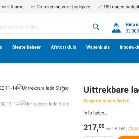
incl. Klarna
✅ Op rekening voor bedrijven
✅ 180 dagen bedenk
Hulp 
03 808
is
Sleutelbeheer
Afstortkluis
Wapenkluis
Inbouwkl
Uittrekbare l
Bekijk meer van Sistec
Info laden...
00
217,
(too