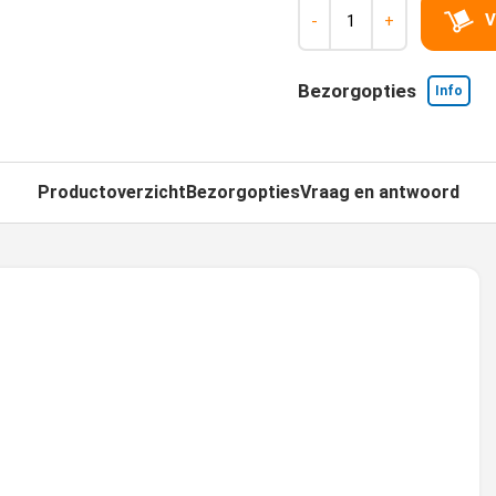
V
-
+
Bezorgopties
Info
Productoverzicht
Bezorgopties
Vraag en antwoord