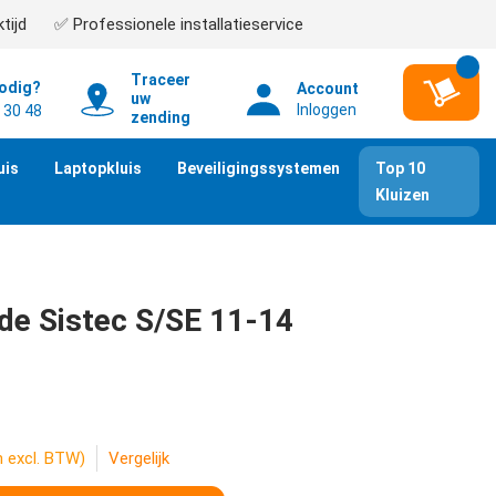
tijd
✅ Professionele installatieservice
Traceer
nodig?
Account
uw
Inloggen
 30 48
zending
uis
Laptopkluis
Beveiligingssystemen
Top 10
Kluizen
ade Sistec S/SE 11-14
n excl. BTW)
Vergelijk