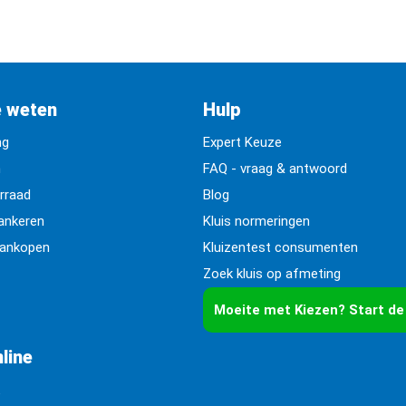
e weten
Hulp
ng
Expert Keuze
n
FAQ - vraag & antwoord
orraad
Blog
rankeren
Kluis normeringen
aankopen
Kluizentest consumenten
Zoek kluis op afmeting
Moeite met Kiezen? Start de
line
k