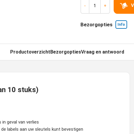
V
-
+
Bezorgopties
Info
Productoverzicht
Bezorgopties
Vraag en antwoord
an 10 stuks)
 in geval van verlies
u de labels aan uw sleutels kunt bevestigen