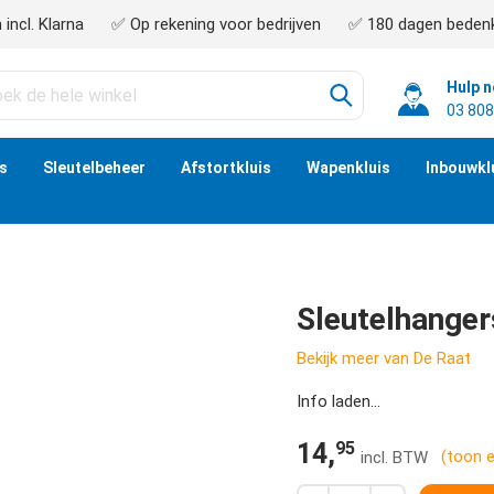
incl. Klarna
✅ Op rekening voor bedrijven
✅ 180 dagen bedenk
Hulp 
03 808
is
Sleutelbeheer
Afstortkluis
Wapenkluis
Inbouwkl
Sleutelhangers
Bekijk meer van De Raat
Info laden...
95
14,
(toon 