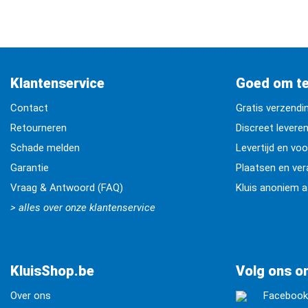
Klantenservice
Goed om t
Contact
Gratis verzendi
Retourneren
Discreet levere
Schade melden
Levertijd en vo
Garantie
Plaatsen en ve
Vraag & Antwoord (FAQ)
Kluis anoniem 
> alles over onze klantenservice
KluisShop.be
Volg ons on
Over ons
Faceboo