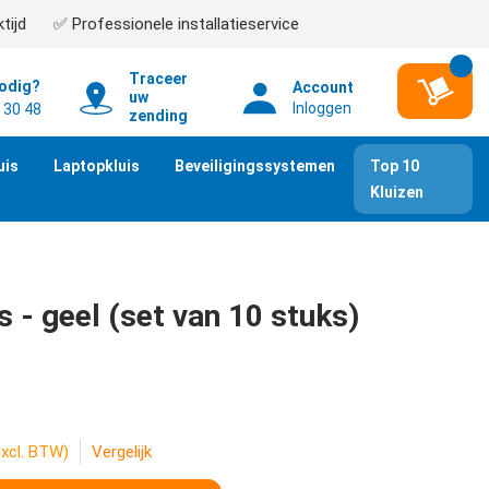
tijd
✅ Professionele installatieservice
Traceer
nodig?
Account
uw
Inloggen
 30 48
zending
uis
Laptopkluis
Beveiligingssystemen
Top 10
Kluizen
 - geel (set van 10 stuks)
excl. BTW)
Vergelijk