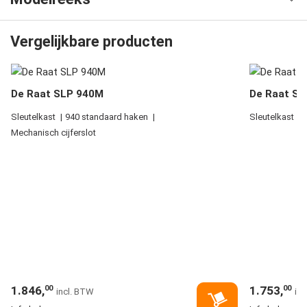
Vergelijkbare producten
De Raat SLP 940M
De Raat SL
Sleutelkast
940 standaard haken
Sleutelkast
Mechanisch cijferslot
1.846,
1.753,
00
00